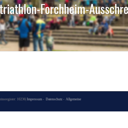
triathlon-Forchheim-Ausschr
nsregister: 10236|
Impressum
-
Datenschutz
-
Allgemeine