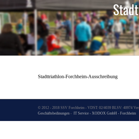
Stadt
Stadttriathlon-Forchheim-Ausschreibung
© 2012 - 2018 SSV Forchheim - VDST: 02/4039 BLSV: 40974 Verei
Geschäftsbedinungen
-
IT Service - XODOX GmbH - Forchheim