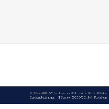
© 2012 - 2018 SSV Forchheim - VDST: 02/4039 BLSV: 40974 Verei
Geschäftsbedinungen
-
IT Service - XODOX GmbH - Forchheim