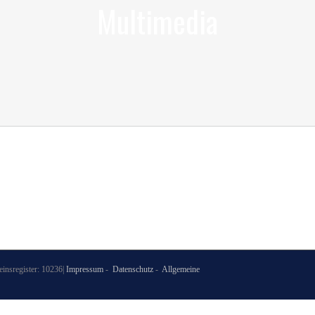
Multimedia
nsregister: 10236|
Impressum
-
Datenschutz
-
Allgemeine