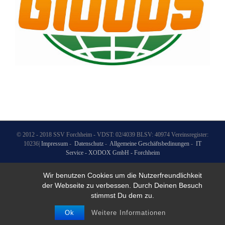
© 2012 - 2018 SSV Forchheim - VDST: 02/4039 BLSV: 40974 Vereinsregister:
10236|
Impressum
-
Datenschutz
-
Allgemeine Geschäftsbedinungen
-
IT
Service - XODOX GmbH - Forchheim
Wir benutzen Cookies um die Nutzerfreundlichkeit
der Webseite zu verbessen. Durch Deinen Besuch
stimmst Du dem zu.
Ok
Weitere Informationen