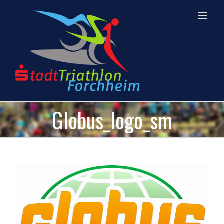
Skip
to
content
Globus_logo_sm